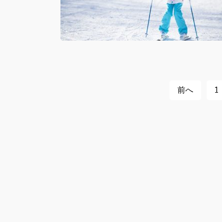
投
前へ
1
稿
ナ
ビ
ゲ
ー
シ