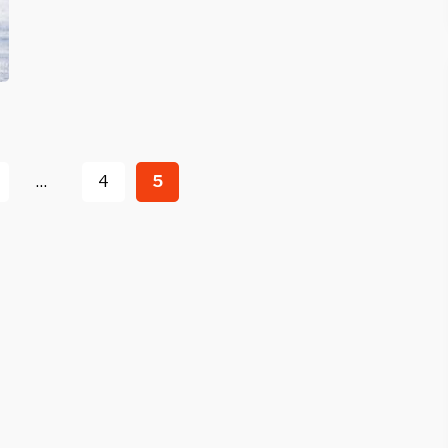
…
4
5