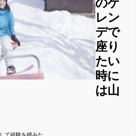
のゲ
レン
デで
座り
たい
時に
は山
して経験を積みた …