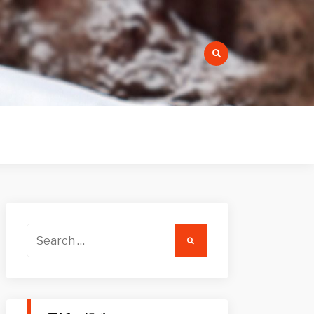
r:
Search
for: