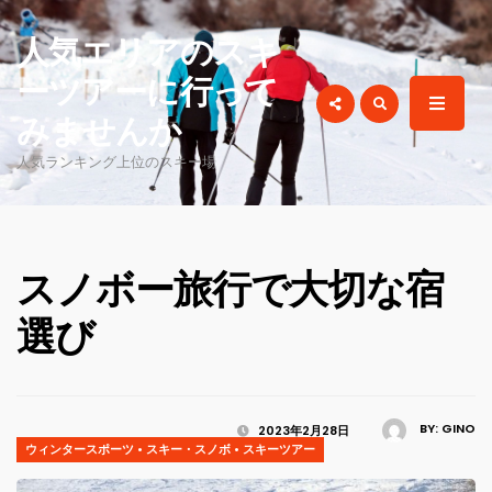
for:
人気エリアのスキ
ーツアーに行って
みませんか
人気ランキング上位のスキー場
スノボー旅行で大切な宿
選び
BY:
GINO
2023年2月28日
ウィンタースポーツ
•
スキー・スノボ
•
スキーツアー